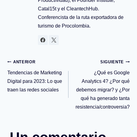
Productividad), el Founder Institute,
Catal15t y el CleantechHub.
Conferencista de la ruta exportadora de
turismo de Procolombia.
Navegación
ANTERIOR
SIGUIENTE
Tendencias de Marketing
¿Qué es Google
de
Digital para 2023: Lo que
Analytics 4? ¿Por qué
traen las redes sociales
debemos migrar? y ¿Por
entradas
qué ha generado tanta
resistencia/controversia?