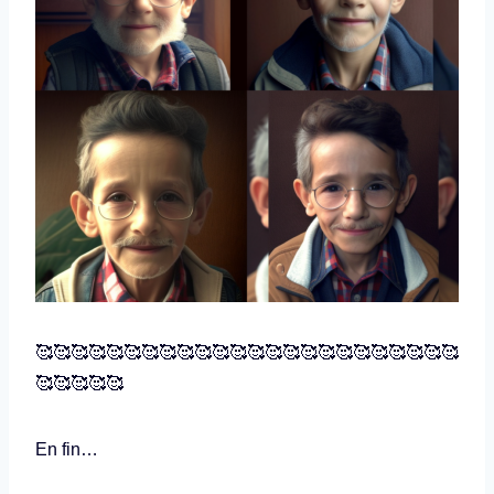
🥰🥰🥰🥰🥰🥰🥰🥰🥰🥰🥰🥰🥰🥰🥰🥰🥰🥰🥰🥰🥰🥰🥰🥰
🥰🥰🥰🥰🥰
En fin…