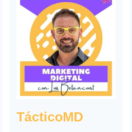
TácticoMD