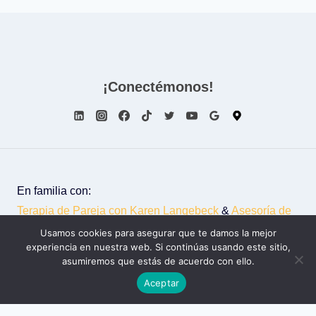
¡Conectémonos!
En familia con:
Terapia de Pareja con Karen Langebeck
&
Asesoría de
Imagen con Liliana Falla
Usamos cookies para asegurar que te damos la mejor
experiencia en nuestra web. Si continúas usando este sitio,
© 2026 - Luisbetancourt.co
asumiremos que estás de acuerdo con ello.
Aceptar