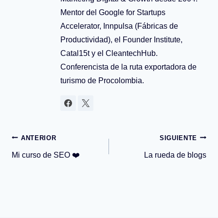
Mentor del Google for Startups
Accelerator, Innpulsa (Fábricas de
Productividad), el Founder Institute,
Catal15t y el CleantechHub.
Conferencista de la ruta exportadora de
turismo de Procolombia.
Navegación
ANTERIOR
SIGUIENTE
Mi curso de SEO ❤️
La rueda de blogs
de
entradas