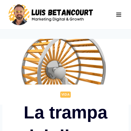
Saltar
al
contenido
VIDA
La trampa