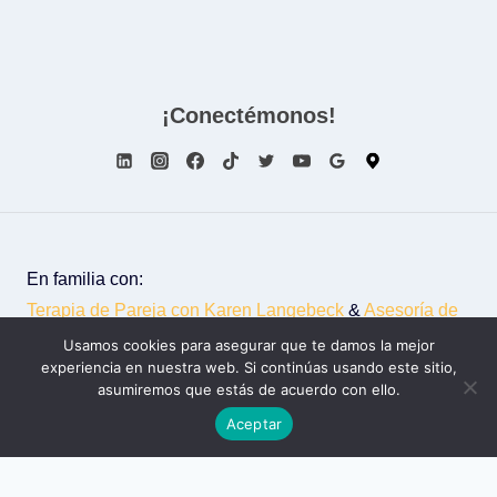
¡Conectémonos!
En familia con:
Terapia de Pareja con Karen Langebeck
&
Asesoría de
Imagen con Liliana Falla
Usamos cookies para asegurar que te damos la mejor
experiencia en nuestra web. Si continúas usando este sitio,
© 2026 - Luisbetancourt.co
asumiremos que estás de acuerdo con ello.
Aceptar