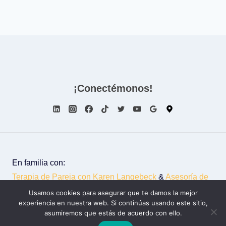
entradas
¡Conectémonos!
En familia con:
Terapia de Pareja con Karen Langebeck
&
Asesoría de
Imagen con Liliana Falla
Usamos cookies para asegurar que te damos la mejor
experiencia en nuestra web. Si continúas usando este sitio,
© 2026 - Luisbetancourt.co
asumiremos que estás de acuerdo con ello.