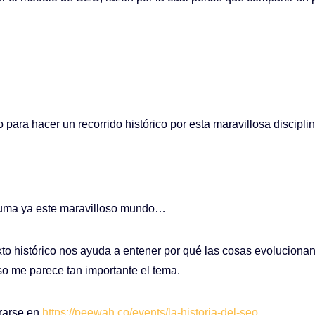
 para hacer un recorrido histórico por esta maravillosa disciplin
suma ya este maravilloso mundo…
o histórico nos ayuda a entener por qué las cosas evoluciona
eso me parece tan importante el tema.
trarse en
https://peewah.co/events/la-historia-del-seo