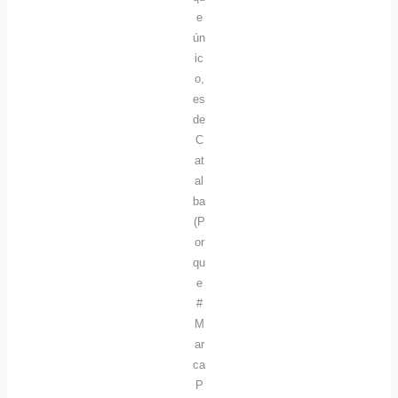
e
ún
ic
o,
es
de
C
at
al
ba
(P
or
qu
e
#
M
ar
ca
P