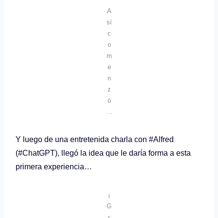
A
sí
c
o
m
e
n
z
ó
…
Y luego de una entretenida charla con #Alfred
(#ChatGPT), llegó la idea que le daría forma a esta
primera experiencia…
¡
G
r