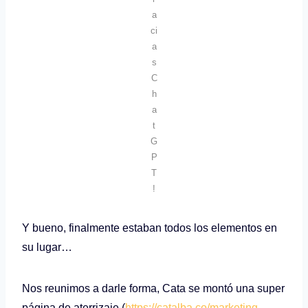
a
ci
a
s
C
h
a
t
G
P
T
!
Y bueno, finalmente estaban todos los elementos en
su lugar…
Nos reunimos a darle forma, Cata se montó una super
página de aterrizaje (
https://catalba.co/marketing-