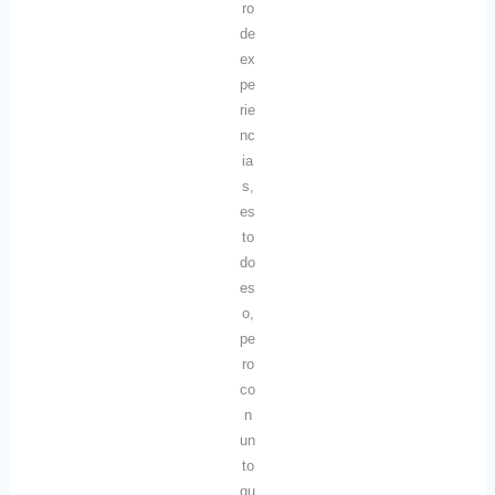
ro
de
ex
pe
rie
nc
ia
s,
es
to
do
es
o,
pe
ro
co
n
un
to
qu