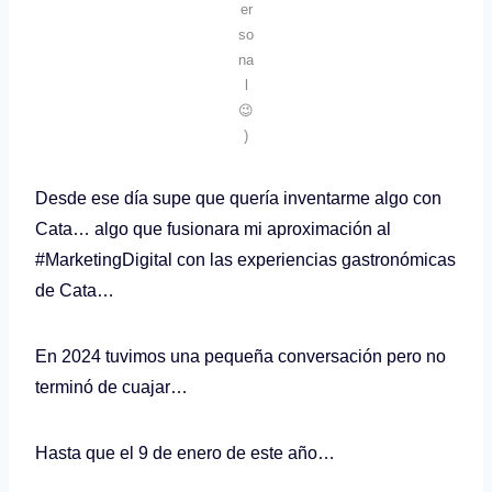
er
so
na
l
😉
)
Desde ese día supe que quería inventarme algo con
Cata… algo que fusionara mi aproximación al
#MarketingDigital con las experiencias gastronómicas
de Cata…
En 2024 tuvimos una pequeña conversación pero no
terminó de cuajar…
Hasta que el 9 de enero de este año…