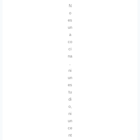
N
o
es
un
a
co
ci
na
,
ni
un
es
tu
di
o,
ni
un
ce
nt