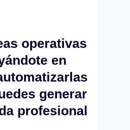
eas operativas
oyándote en
automatizarlas
puedes generar
ida profesional