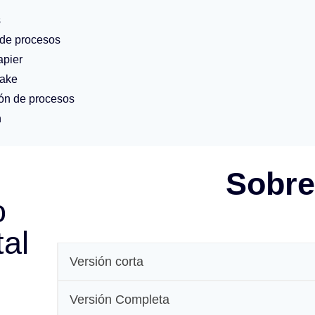
s
 de procesos
apier
Make
ión de procesos
n
Sobre
o
tal
Versión corta
Versión Completa