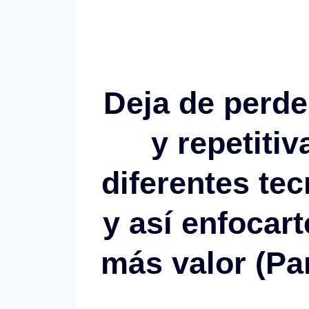
Deja de perde
y repetiti
diferentes te
y así enfocar
más valor (Par