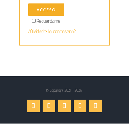
ACCESO
Recuérdame
¿Olvidaste la contraseña?
© Copyright 2021 -
2026
Facebook
Instagram
LinkedIn
X
YouTube