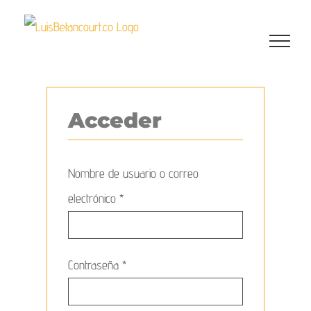
Saltar
al
contenido
Acceder
Nombre de usuario o correo
Obligatorio
electrónico
*
Obligatorio
Contraseña
*